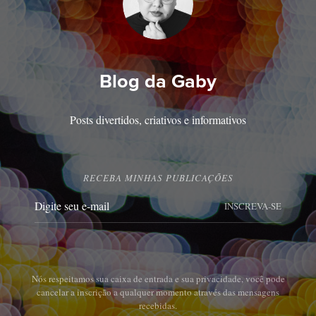
Blog da Gaby
Posts divertidos, criativos e informativos
RECEBA MINHAS PUBLICAÇÕES
INSCREVA-SE
Nós respeitamos sua caixa de entrada e sua privacidade, você pode
cancelar a inscrição a qualquer momento através das mensagens
recebidas.