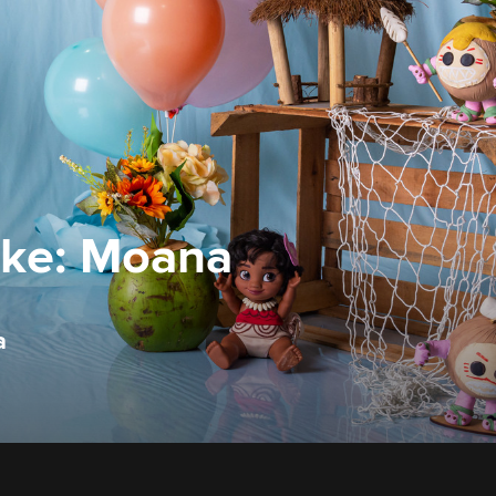
ake: Moana
a