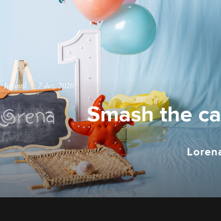
Infantil
|
7 dez, 2020
Smash the c
Loren